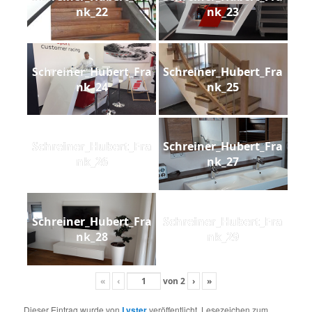
nk_22
nk_23
Schreiner_Hubert_Fra
Schreiner_Hubert_Fra
nk_24
nk_25
Schreiner_Hubert_Fra
Schreiner_Hubert_Fra
nk_26
nk_27
Schreiner_Hubert_Fra
Schreiner_Hubert_Fra
nk_28
nk_29
«
‹
von
2
›
»
Dieser Eintrag wurde von
Lyster
veröffentlicht. Lesezeichen zum